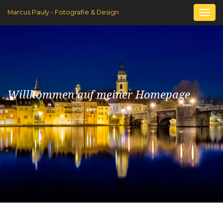
Marcus Pauly - Fotografie & Design
Togg
navi
Willkommen auf meiner Homepage